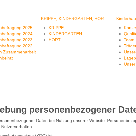
KRIPPE, KINDERGARTEN, HORT
Kinderhau
rnbefragung 2025
KRIPPE
Konze
rnbefragung 2024
KINDERGARTEN
Qualit
rnbefragung 2023
HORT
Team 
rnbefragung 2022
Träge
rn Zusammenarbeit
Unser
nbeirat
Lagep
Unser 
rhebung personenbezogener Dat
personenbezogener Daten bei Nutzung unserer Website. Personenbezogen
 Nutzerverhalten.
tenschutzgesetzes (KDG) ist