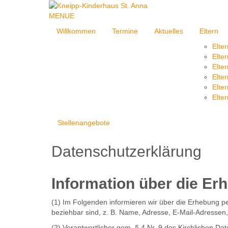
MENUE
Willkommen
Termine
Aktuelles
Eltern
Elte
Elte
Elte
Elte
Elte
Elter
Stellenangebote
Datenschutzerklärung
Information über die E
(1) Im Folgenden informieren wir über die Erhebung 
beziehbar sind, z. B. Name, Adresse, E-Mail-Adressen,
(2) Verantwortlicher gem. § 4 Nr. 9 des Kirchlichen Da