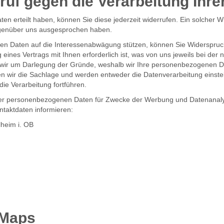
uf gegen die Verarbeitung Ihre
aten erteilt haben, können Sie diese jederzeit widerrufen. Ein solcher W
genüber uns ausgesprochen haben.
en Daten auf die Interessenabwägung stützen, können Sie Widerspruch 
 eines Vertrags mit Ihnen erforderlich ist, was von uns jeweils bei de
 wir um Darlegung der Gründe, weshalb wir Ihre personenbezogenen Da
fen wir die Sachlage und werden entweder die Datenverarbeitung eins
ie Verarbeitung fortführen.
Ihrer personenbezogenen Daten für Zwecke der Werbung und Datenanaly
taktdaten informieren:
lheim i. OB
 Maps