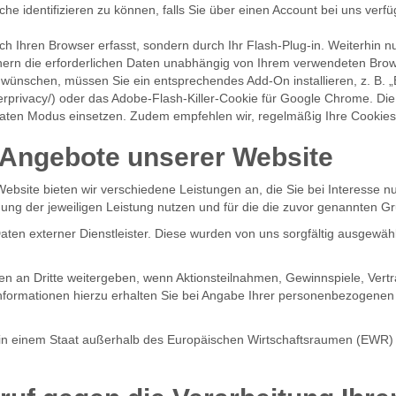
he identifizieren zu können, falls Sie über einen Account bei uns verf
ch Ihren Browser erfasst, sondern durch Ihr Flash-Plug-in. Weiterhin n
hern die erforderlichen Daten unabhängig von Ihrem verwendeten Bro
ünschen, müssen Sie ein entsprechendes Add-On installieren, z. B. „Be
etterprivacy/) oder das Adobe-Flash-Killer-Cookie für Google Chrome. 
vaten Modus einsetzen. Zudem empfehlen wir, regelmäßig Ihre Cookies
 Angebote unserer Website
ebsite bieten wir verschiedene Leistungen an, die Sie bei Interesse 
ng der jeweiligen Leistung nutzen und für die die zuvor genannten Gr
 Daten externer Dienstleister. Diese wurden von uns sorgfältig ausgewä
n an Dritte weitergeben, wenn Aktionsteilnahmen, Gewinnspiele, Vert
formationen hierzu erhalten Sie bei Angabe Ihrer personenbezogenen
tz in einem Staat außerhalb des Europäischen Wirtschaftsraumen (EWR) 