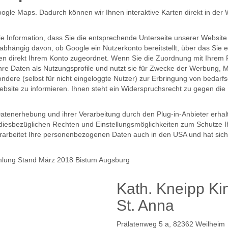
oogle Maps. Dadurch können wir Ihnen interaktive Karten direkt in der
ie Information, dass Sie die entsprechende Unterseite unserer Websit
abhängig davon, ob Google ein Nutzerkonto bereitstellt, über das Sie e
en direkt Ihrem Konto zugeordnet. Wenn Sie die Zuordnung mit Ihrem P
Ihre Daten als Nutzungsprofile und nutzt sie für Zwecke der Werbung,
sondere (selbst für nicht eingeloggte Nutzer) zur Erbringung von bed
ebsite zu informieren. Ihnen steht ein Widerspruchsrecht zu gegen die B
tenerhebung und ihrer Verarbeitung durch den Plug-in-Anbieter erhal
 diesbezüglichen Rechten und Einstellungsmöglichkeiten zum Schutze I
 verarbeitet Ihre personenbezogenen Daten auch in den USA und hat si
mlung Stand März 2018 Bistum Augsburg
Kath. Kneipp Ki
St. Anna
Prälatenweg 5 a, 82362 Weilheim