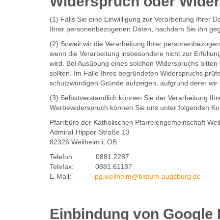
Widerspruch oder Widerr
(1) Falls Sie eine Einwilligung zur Verarbeitung Ihrer D
Ihrer personenbezogenen Daten, nachdem Sie ihn ge
(2) Soweit wir die Verarbeitung Ihrer personenbezogen
wenn die Verarbeitung insbesondere nicht zur Erfüllung
wird. Bei Ausübung eines solchen Widerspruchs bitten
sollten. Im Falle Ihres begründeten Widerspruchs prü
schutzwürdigen Gründe aufzeigen, aufgrund derer wir d
(3) Selbstverständlich können Sie der Verarbeitung 
Werbewiderspruch können Sie uns unter folgenden Kon
Pfarrbüro der Katholischen Pfarreiengemeinschaft Wei
Admiral-Hipper-Straße 13
82326 Weilheim i. OB.
Telefon: 0881 2287
Telefax: 0881 61187
E-Mail:
pg.weilheim@bistum-augsburg.de
Einbindung von Google