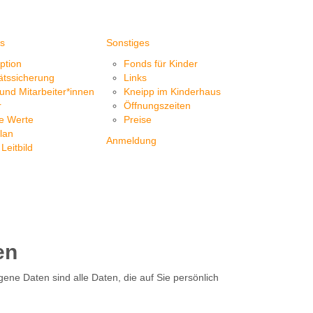
s
Sonstiges
ption
Fonds für Kinder
ätssicherung
Links
und Mitarbeiter*innen
Kneipp im Kinderhaus
r
Öffnungszeiten
e Werte
Preise
lan
Anmeldung
Leitbild
en
e Daten sind alle Daten, die auf Sie persönlich