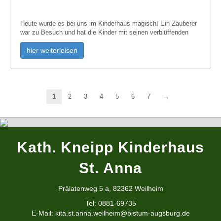
Heute wurde es bei uns im Kinderhaus magisch! Ein Zauberer
war zu Besuch und hat die Kinder mit seinen verblüffenden
hier weiterleisen
1
2
3
4
5
6
7
→
Kath. Kneipp Kinderhaus
St. Anna
Prälatenweg 5 a, 82362 Weilheim
Tel: 0881-69735
E-Mail:
kita.st.anna.weilheim@bistum-augsburg.de