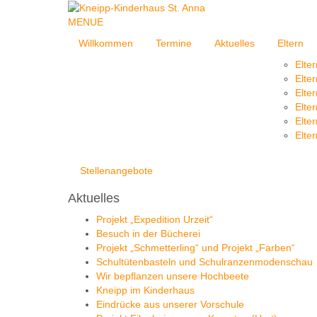
MENUE
Willkommen
Termine
Aktuelles
Eltern
Elte
Elte
Elte
Elte
Elte
Elter
Stellenangebote
Aktuelles
Projekt „Expedition Urzeit“
Besuch in der Bücherei
Projekt „Schmetterling“ und Projekt „Farben“
Schultütenbasteln und Schulranzenmodenschau
Wir bepflanzen unsere Hochbeete
Kneipp im Kinderhaus
Eindrücke aus unserer Vorschule