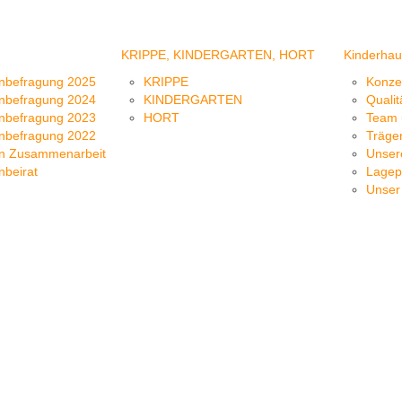
KRIPPE, KINDERGARTEN, HORT
Kinderhau
rnbefragung 2025
KRIPPE
Konze
rnbefragung 2024
KINDERGARTEN
Qualit
rnbefragung 2023
HORT
Team 
rnbefragung 2022
Träge
rn Zusammenarbeit
Unser
nbeirat
Lagep
Unser 