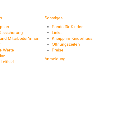
s
Sonstiges
ption
Fonds für Kinder
ätssicherung
Links
und Mitarbeiter*innen
Kneipp im Kinderhaus
r
Öffnungszeiten
e Werte
Preise
lan
Anmeldung
Leitbild