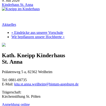
9. Juli 2026
Kinderhaus St. Anna
Aktuelles
« Eindrücke aus unserer Vorschule
Wir bepflanzen unsere Hochbeete »
Kath. Kneipp Kinderhaus
St. Anna
Prälatenweg 5 a, 82362 Weilheim
Tel: 0881-69735
E-Mail:
kita.st.anna.weilheim@bistum-augsburg.de
Trägerschaft:
Kirchenstiftung St. Pölten
Anmeldung online