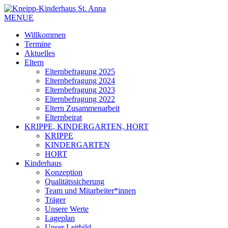
MENUE
Willkommen
Termine
Aktuelles
Eltern
Elternbefragung 2025
Elternbefragung 2024
Elternbefragung 2023
Elternbefragung 2022
Eltern Zusammenarbeit
Elternbeirat
KRIPPE, KINDERGARTEN, HORT
KRIPPE
KINDERGARTEN
HORT
Kinderhaus
Konzeption
Qualitätssicherung
Team und Mitarbeiter*innen
Träger
Unsere Werte
Lageplan
Unser Leitbild