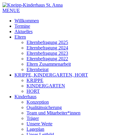
MENUE
Willkommen
Termine
Aktuelles
Eltern
Elternbefragung 2025
Elternbefragung 2024
Elternbefragung 2023
Elternbefragung 2022
Eltern Zusammenarbeit
Elternbeirat
KRIPPE, KINDERGARTEN, HORT
KRIPPE
KINDERGARTEN
HORT
Kinderhaus
Konzeption
Qualitätssicherung
Team und Mitarbeiter*innen
Träger
Unsere Werte
Lageplan
Unser Leitbild