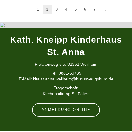
←
1
2
3
4
5
6
7
→
Kath. Kneipp Kinderhaus
St. Anna
Prälatenweg 5 a, 82362 Weilheim
Tel: 0881-69735
E-Mail:
kita.st.anna.weilheim@bistum-augsburg.de
Trägerschaft:
Kirchenstiftung St. Pölten
ANMELDUNG ONLINE